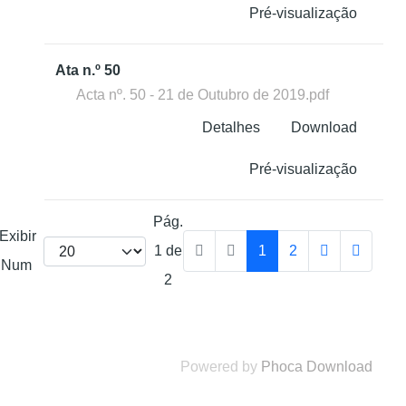
Pré-visualização
Ata n.º 50
Acta nº. 50 - 21 de Outubro de 2019.pdf
Detalhes
Download
Pré-visualização
Pág.
Exibir
1 de
1
2
Num
2
Powered by
Phoca Download