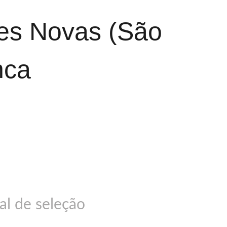
res Novas (São
nca
al de seleção