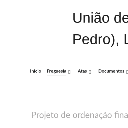
União de
Pedro), 
Inicio
Freguesia
Atas
Documentos
Projeto de ordenação fina